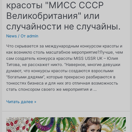
красоты "МИСС СССР
70-
летия
Великобритания" или
Сатиша
Моди!
случайности не случайны.
News
/ От
admin
Что скрывается за международным конкурсом красоты и
как возникло столь масштабное мероприятие?Лучше, чем
сам создатель конкурса красоты MISS USSR UK – Юлия
Титова, не расскажет никто. “Наверное, многие девушки
думают, что конкурсы красоты создаются взрослыми
“богатыми дядями”, которые прекрасно разбираются в
тонкостях бизнеса и для них это отличная возможность
стать спонсором своего же мероприятия и …
Как
Читать далее »
появился
конкурс
красоты
"МИСС