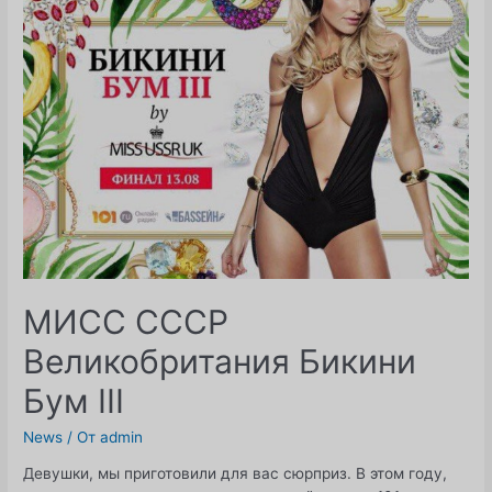
СССР
Великобритания"
или
случайности
не
случайны.
МИСС СССР
Великобритания Бикини
Бум III
News
/ От
admin
Девушки, мы приготовили для вас сюрприз. В этом году,