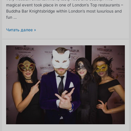
magical event took place in one of London’s Top restaurants –
Buddha Bar Knightsbridge within London’s most luxurious and
fun …
MISS
Читать далее »
USSR
UK
Christmas
Party
в
будда-
баре
"Московская
ночь"!