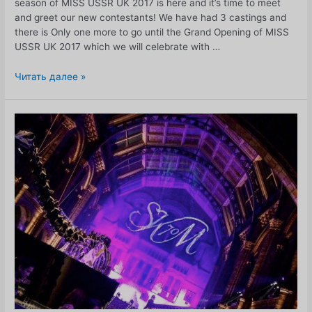
season of MISS USSR UK 2017 is here and it’s time to meet
and greet our new contestants! We have had 3 castings and
there is Only one more to go until the Grand Opening of MISS
USSR UK 2017 which we will celebrate with …
Время
Читать далее »
встречать
и
приветствовать
новых
участниц
конкурса
МИСС
СССР
Великобритания
2017!