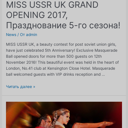
MISS USSR UK GRAND
OPENING 2017,
Празднование 5-го сезона!
News
/ От
admin
MISS USSR UK, a beauty contest for post soviet union girls,
have just celebrated 5th Anniversary! Exclusive Masquerade
Ball opened doors for more than 500 guests on 12th
November 2016! This beautiful event was held in the heart of
London, No.41 club at Kensington Close Hotel. Masquerade
ball welcomed guests with VIP drinks reception and …
MISS
Читать далее »
USSR
UK
GRAND
OPENING
2017,
Празднование