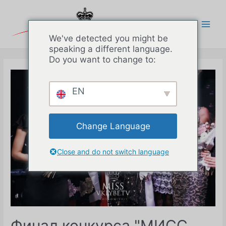
Перейти
к
содержимому
Main
We've detected you might be
speaking a different language.
Men
Do you want to change to:
EN
Change Language
Close and do not switch language
Финал конкурса "МИСС