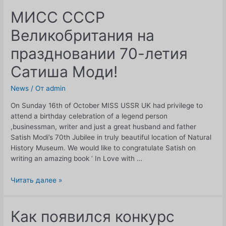
МИСС СССР
Великобритания на
праздновании 70-летия
Сатиша Моди!
News
/ От
admin
On Sunday 16th of October MISS USSR UK had privilege to
attend a birthday celebration of a legend person
,businessman, writer and just a great husband and father
Satish Modi’s 70th Jubilee in truly beautiful location of Natural
History Museum. We would like to congratulate Satish on
writing an amazing book ‘ In Love with …
МИСС
Читать далее »
СССР
Великобритания
на
Как появился конкурс
праздновании