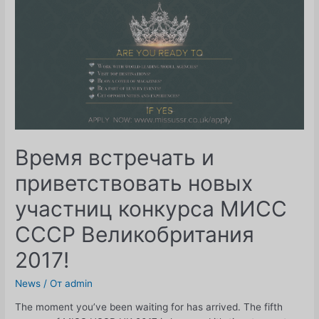
со
всеми
нашими
гостями,
продемонстрировав
свою
интерпретацию
"Кармен".
Время встречать и
приветствовать новых
участниц конкурса МИСС
СССР Великобритания
2017!
News
/ От
admin
The moment you’ve been waiting for has arrived. The fifth