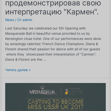
продемонстрировав свою
интерпретацию "Кармен".
News
/ От
admin
Last Saturday we celebrated our 5th Opening with
Masquerade Ball in beautiful venue provided to us by
Kensington close hotel. One of our performances were done
by amazingly talented French Dance Champions. Diana &
Florent shared their passion for dance with all of our guests
where they showcased their interpretation of “Carmen”.
Diana & Florent are the …
Диана
Читать далее »
и
Флоран
поделились
своей
страстью
к
танцам