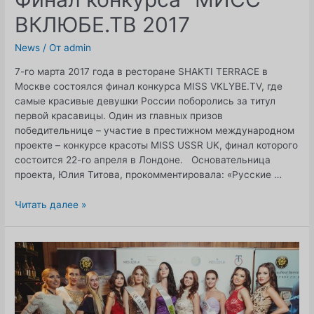
ВКЛЮБЕ.ТВ 2017
News
/ От
admin
7-го марта 2017 года в ресторане SHAKTI TERRACE в
Москве состоялся финал конкурса MISS VKLYBE.TV, где
самые красивые девушки России поборолись за титул
первой красавицы. Один из главных призов
победительнице – участие в престижном международном
проекте – конкурсе красоты MISS USSR UK, финал которого
состоится 22-го апреля в Лондоне. Основательница
проекта, Юлия Титова, прокомментировала: «Русские …
Финал
Читать далее »
конкурса
"МИСС
ВКЛЮБЕ.ТВ
2017