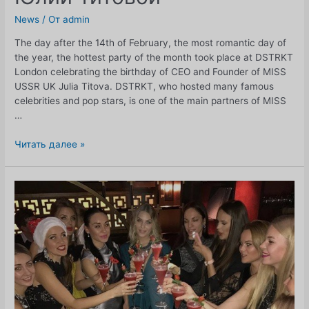
News
/ От
admin
The day after the 14th of February, the most romantic day of
the year, the hottest party of the month took place at DSTRKT
London celebrating the birthday of CEO and Founder of MISS
USSR UK Julia Titova. DSTRKT, who hosted many famous
celebrities and pop stars, is one of the main partners of MISS
…
День
Читать далее »
рождения
генерального
директора
и
основателя
MISS
USSR
UK
Юлии
Титовой