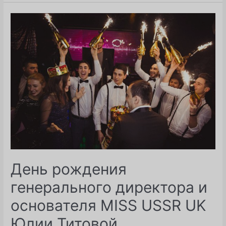
полуфинал
2017
г.
День рождения
генерального директора и
основателя MISS USSR UK
Юлии Титовой