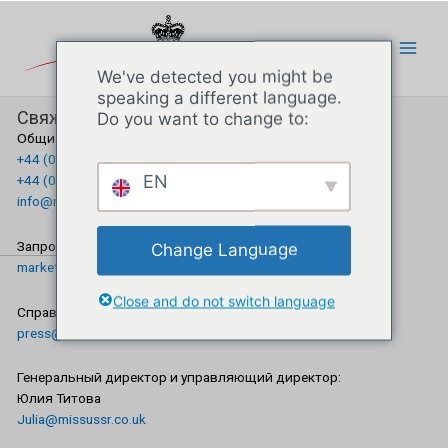
We've detected you might be
speaking a different language.
Свяжитесь с нами:
Do you want to change to:
Общие вопросы:
+44 (0) 203 004 0605
EN
+44 (0) 756 8580 993
info@missussr.co.uk
Запросы по спонсорству и маркетингу:
Change Language
marketing@missussr.co.uk
Close and do not switch language
Справки для прессы и СМИ:
press@missussr.co.uk
Генеральный директор и управляющий директор:
Юлия Титова
Julia@missussr.co.uk