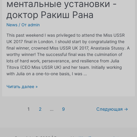
ментальные установки -
доктор Ракиш Рана
News
/ От
admin
This past weekend I was privileged to attend the Miss USSR
UK 2017 final in London. I should start by congratulating the
final winner, crowned Miss USSR UK 2017, Anastasia Stussy. A
worthy winner! The successful final was the culmination of
lots of hard work, perseverance, and resilience from Julia
Titova (CEO Miss USSR UK) and her team. Initially working
with Julia on a one-to-one basis, I was …
Красота
Читать далее »
мозга:
Конкурсы
и
Навигация
1
2
...
9
Следующая
→
ментальные
по
установки
записям
-
доктор