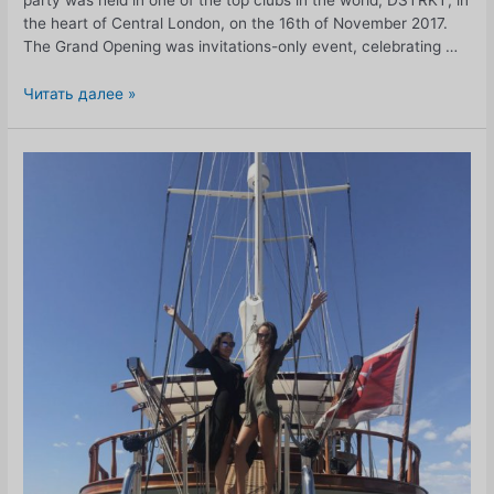
party was held in one of the top clubs in the world, DSTRKT, in
the heart of Central London, on the 16th of November 2017.
The Grand Opening was invitations-only event, celebrating …
Торжественное
Читать далее »
открытие
нового
сезона
конкурса
МИСС
СССР
Великобритания
2018