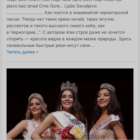
plavo kao iznad Crne Gore… Ljubo Sevaljevic
………………………….. Как поется в знаменитой черногорской
песне: “Нигде нет таких ярких ночей, таких жгучих
рассветов и такого высокого синего неба, как
в Черногории...”. С автором этих строк даже не хочется
спорить — красота видна в каждом мазке природы. Здесь
своевольные быстрые реки несут свои …
Под
Читать далее »
синим
небом
Монтенегро