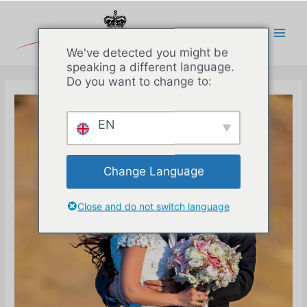
Перейти
к
содержимому
Main
We've detected you might be
speaking a different language.
Men
Do you want to change to:
EN
Change Language
Close and do not switch language