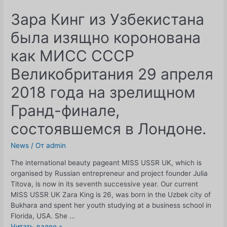
Зара Кинг из Узбекистана
была изящно коронована
как МИСС СССР
Великобритания 29 апреля
2018 года на зрелищном
Гранд-финале,
состоявшемся в Лондоне.
News
/ От
admin
The international beauty pageant MISS USSR UK, which is
organised by Russian entrepreneur and project founder Julia
Titova, is now in its seventh successive year. Our current
MISS USSR UK Zara King is 26, was born in the Uzbek city of
Bukhara and spent her youth studying at a business school in
Florida, USA. She …
Зара
Читать далее »