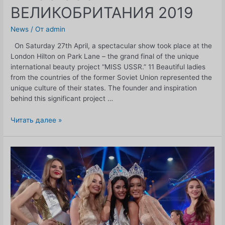
ВЕЛИКОБРИТАНИЯ 2019
News
/ От
admin
On Saturday 27th April, a spectacular show took place at the
London Hilton on Park Lane – the grand final of the unique
international beauty project “MISS USSR.” 11 Beautiful ladies
from the countries of the former Soviet Union represented the
unique culture of their states. The founder and inspiration
behind this significant project …
ГРАНДИОЗНЫЙ
Читать далее »
ФИНАЛ
МИСС
СССР
ВЕЛИКОБРИТАНИЯ
2019