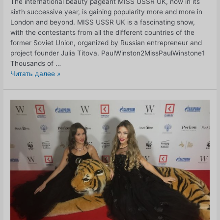
The international beauty pageant MISS USSR UK, now in its
sixth successive year, is gaining popularity more and more in
London and beyond. MISS USSR UK is a fascinating show,
with the contestants from all the different countries of the
former Soviet Union, organized by Russian entrepreneur and
project founder Julia Titova. PaulWinston2MissPaulWinstone1
Thousands of …
Самое
Читать далее »
красивое
событие
года
Гранд
Финал
Гала-
шоу
МИСС
СССР
Великобритания,
воскресенье
29
апреля