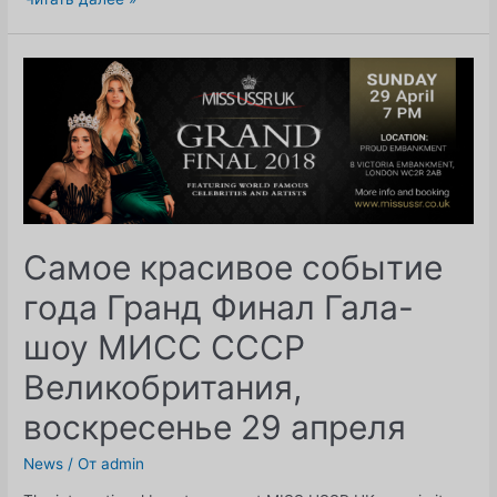
Кинг
из
Узбекистана
была
изящно
коронована
как
МИСС
СССР
Великобритания
29
Самое красивое событие
апреля
года Гранд Финал Гала-
2018
года
шоу МИСС СССР
на
зрелищном
Великобритания,
Гранд-
воскресенье 29 апреля
финале,
состоявшемся
в
News
/ От
admin
Лондоне.