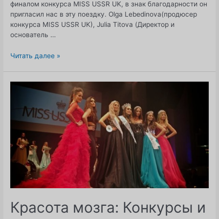
финалом конкурса MISS USSR UK, в знак благодарности он
пригласил нас в эту поездку. Olga Lebedinova(продюсер
конкурса MISS USSR UK), Julia Titova (Директор и
основатель …
Заметки
Читать далее »
из
путешествия
по
Сицилии.
Красота мозга: Конкурсы и