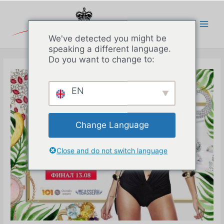
Перейти
к
содержимому
Main
We've detected you might be
speaking a different language.
Men
Do you want to change to:
EN
Change Language
Close and do not switch language