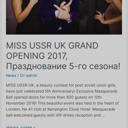
MISS USSR UK GRAND
OPENING 2017,
Празднование 5-го сезона!
News
/ От
admin
MISS USSR UK, a beauty contest for post soviet union girls,
have just celebrated 5th Anniversary! Exclusive Masquerade
Ball opened doors for more than 500 guests on 12th
November 2016! This beautiful event was held in the heart of
London, No.41 club at Kensington Close Hotel. Masquerade
ball welcomed guests with VIP drinks reception and …
MISS
Читать далее »