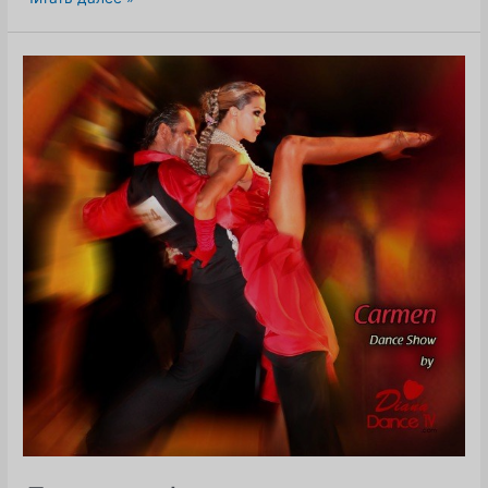
USSR
UK
GRAND
OPENING
2017,
Празднование
5-
го
сезона!