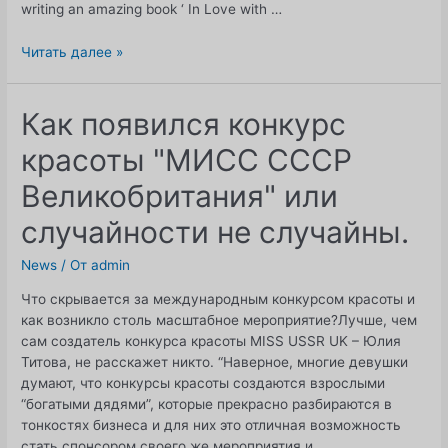
writing an amazing book ‘ In Love with …
МИСС
Читать далее »
СССР
Великобритания
на
Как появился конкурс
праздновании
красоты "МИСС СССР
70-
летия
Великобритания" или
Сатиша
Моди!
случайности не случайны.
News
/ От
admin
Что скрывается за международным конкурсом красоты и
как возникло столь масштабное мероприятие?Лучше, чем
сам создатель конкурса красоты MISS USSR UK – Юлия
Титова, не расскажет никто. “Наверное, многие девушки
думают, что конкурсы красоты создаются взрослыми
“богатыми дядями”, которые прекрасно разбираются в
тонкостях бизнеса и для них это отличная возможность
стать спонсором своего же мероприятия и …