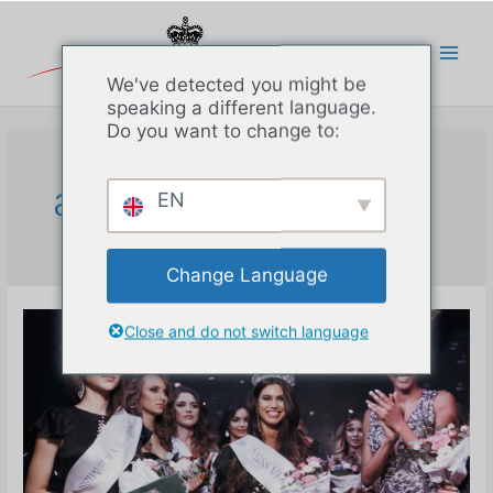
Перейти
к
содержимому
Main
We've detected you might be
speaking a different language.
Men
Do you want to change to:
admin
EN
Change Language
Close and do not switch language