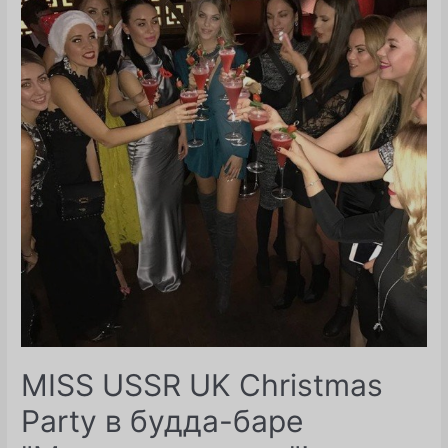
основателя
MISS
USSR
UK
Юлии
Титовой
MISS USSR UK Christmas
Party в будда-баре