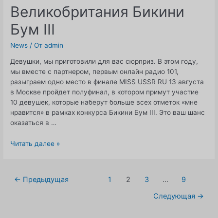
Великобритания Бикини
Бум III
News
/ От
admin
Девушки, мы приготовили для вас сюрприз. В этом году,
мы вместе с партнером, первым онлайн радио 101,
разыграем одно место в финале MISS USSR RU 13 августа
в Москве пройдет полуфинал, в котором примут участие
10 девушек, которые наберут больше всех отметок «мне
нравится» в рамках конкурса Бикини Бум III. Это ваш шанс
оказаться в …
МИСС
Читать далее »
СССР
Великобритания
Бикини
Навигация
←
Предыдущая
1
2
3
...
9
Бум
по
III
Следующая
→
записям