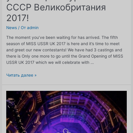
СССР Великобритания
2017!
News
/ От
admin
The moment you’ve been waiting for has arrived. The fifth
season of MISS USSR UK 2017 is here and it’s time to meet
and greet our new contestants! We have had 3 castings and
there is Only one more to go until the Grand Opening of MISS
USSR UK 2017 which we will celebrate with …
Время
Читать далее »
встречать
и
приветствовать
новых
участниц
конкурса
МИСС
СССР
Великобритания