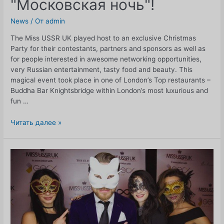
"Московская ночь"!
News
/ От
admin
The Miss USSR UK played host to an exclusive Christmas
Party for their contestants, partners and sponsors as well as
for people interested in awesome networking opportunities,
very Russian entertainment, tasty food and beauty. This
magical event took place in one of London’s Top restaurants –
Buddha Bar Knightsbridge within London’s most luxurious and
fun …
MISS
Читать далее »
USSR
UK
Christmas
Party
в
будда-
баре
"Московская
ночь"!