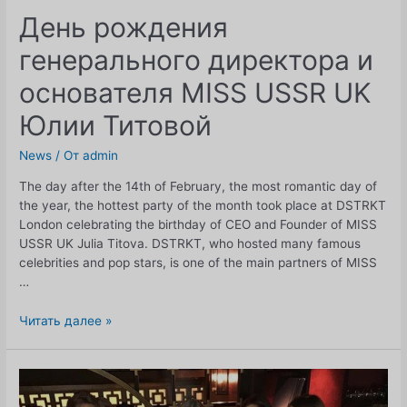
День рождения
генерального директора и
основателя MISS USSR UK
Юлии Титовой
News
/ От
admin
The day after the 14th of February, the most romantic day of
the year, the hottest party of the month took place at DSTRKT
London celebrating the birthday of CEO and Founder of MISS
USSR UK Julia Titova. DSTRKT, who hosted many famous
celebrities and pop stars, is one of the main partners of MISS
…
День
Читать далее »
рождения
генерального
директора
и