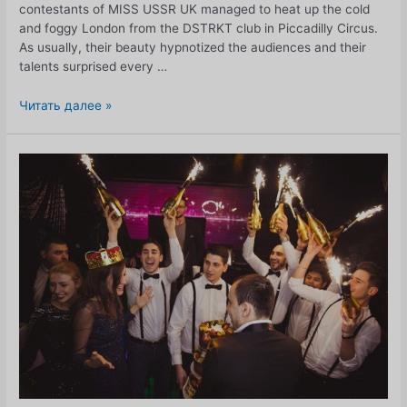
contestants of MISS USSR UK managed to heat up the cold
and foggy London from the DSTRKT club in Piccadilly Circus.
As usually, their beauty hypnotized the audiences and their
talents surprised every …
1-
Читать далее »
й
полуфинал
2017
г.