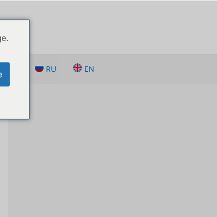
ge.
 нами
RU
EN
e