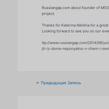
Russiangap.com about founder of MISS
project.
Thanks for Katerina Nikitina for a great
Looking forward to see you on our eve
ttp://www.russiangap.com/2014/08/yul
jti-iz-doma-neponyatno-v-chem-i-sest-
Навигация
←
Предыдущая Запись
по
записям