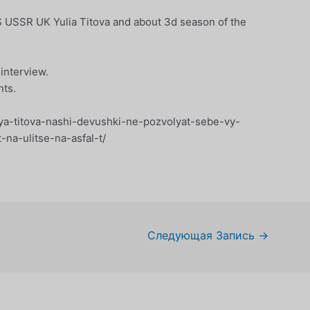
 USSR UK Yulia Titova and about 3d season of the
 interview.
nts.
ya-titova-nashi-devushki-ne-pozvolyat-sebe-vy-
na-ulitse-na-asfal-t/
Следующая Запись
→