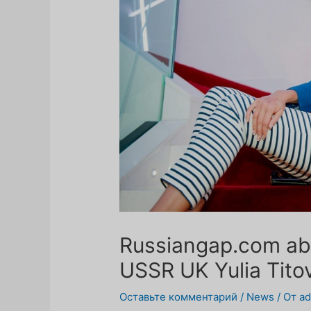
Russiangap.com ab
USSR UK Yulia Tito
Оставьте комментарий
/
News
/ От
a