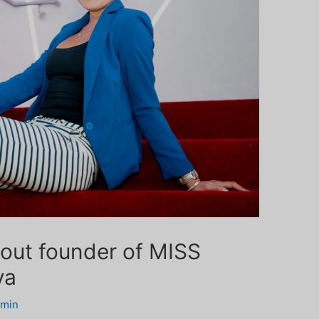
out founder of MISS
va
dmin