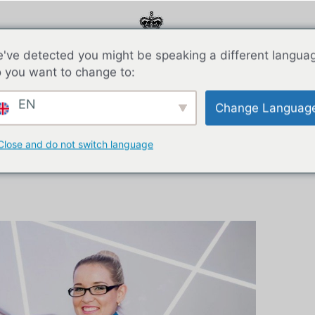
've detected you might be speaking a different langua
 you want to change to:
О НАС
Спонсоры
Галерея
Блог
Связаться с
EN
Change Languag
Close and do not switch language